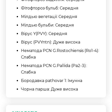
Фітофтороз бульб: Середня
Мілдью вегетації: Середня
Мілдью бульби: Середня
Вірус Y(PVY): Середня
Вірус (PVYntn): Дуже висока
Нематода PCN G.Rostochiensis (Ro1-4):
Слабка
Нематода PCN G.Pallida (Pa2-3):
Слабка
Бородавка pathovar 1: Імунна
Чорна парша: Дуже висока