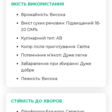
ЯКІСТЬ ВИКОРИСТАННЯ
Врожайність: Висока
Вміст сухих речовин: Підвищений 18-
20 DM%
Кулінарний тип: АВ
Колір після приготування: Світла
Потемніння м’якоті: Дуже легке
Забарвлення при збиранні: Дуже
добре
Лежкість: Висока
СТІЙКІСТЬ ДО ХВОРОБ
Фітофтороз бадилля: Середня