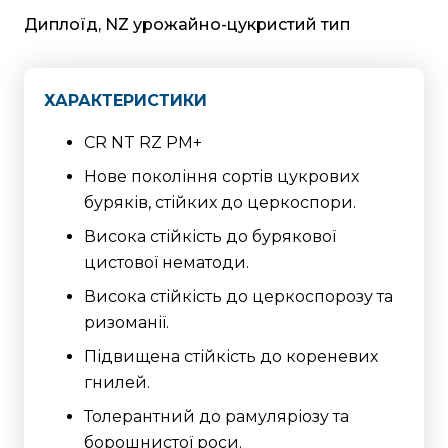
Диплоїд, NZ урожайно-цукристий тип
ХАРАКТЕРИСТИКИ
CR NT RZ PM+
Нове покоління сортів цукрових
буряків, стійких до церкоспори.
Висока стійкість до бурякової
цистової нематоди.
Висока стійкість до церкоспорозу та
ризоманії.
Підвищена стійкість до кореневих
гнилей.
Толерантний до рамуляріозу та
борошнистої роси.