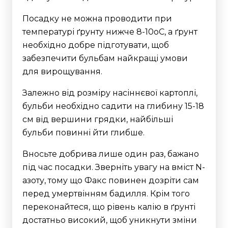
Посадку не можна проводити при
температурі ґрунту нижче 8-10оС, а ґрунт
необхідно добре підготувати, щоб
забезпечити бульбам найкращі умови
для вирощування.
Залежно від розміру насіннєвої картоплі,
бульби необхідно садити на глибину 15-18
см від вершини грядки, найбільші
бульби повинні йти глибше.
Вносьте добрива лише один раз, бажано
під час посадки. Зверніть увагу на вміст N-
азоту, тому що Факс повинен дозріти сам
перед умертвінням бадилля. Крім того
переконайтеся, що рівень калію в ґрунті
достатньо високий, щоб уникнути зміни