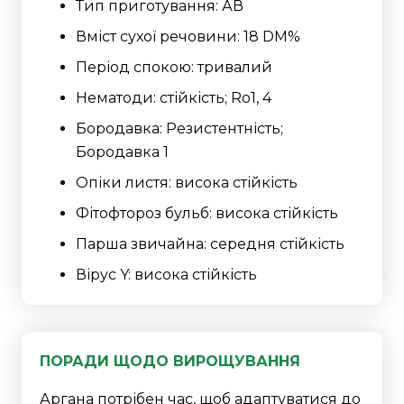
Тип приготування: АВ
Вміст сухої речовини: 18 DM%
Період спокою: тривалий
Нематоди: стійкість; Ro1, 4
Бородавка: Резистентність;
Бородавка 1
Опіки листя: висока стійкість
Фітофтороз бульб: висока стійкість
Парша звичайна: середня стійкість
Вірус Y: висока стійкість
ПОРАДИ ЩОДО ВИРОЩУВАННЯ
Аргана потрібен час, щоб адаптуватися до